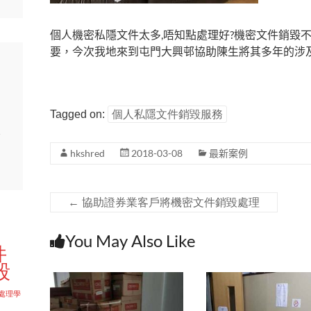
個人機密私隱文件太多,唔知點處理好?機密文件銷毀
要，今次我地來到屯門大興邨協助陳生將其多年的涉及
Tagged on:
個人私隱文件銷毀服務
證
hkshred
2018-03-08
最新案例
←
協助證券業客戶將機密文件銷毀處理
You May Also Like
件
毀
處理學