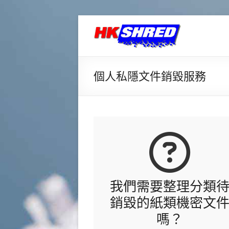
香
港
密
個人私隱文件銷毀服務
件
銷
毀
中
心
我們需要整理分類
專
銷毀的紙類機密文
業
嗎？
提
供