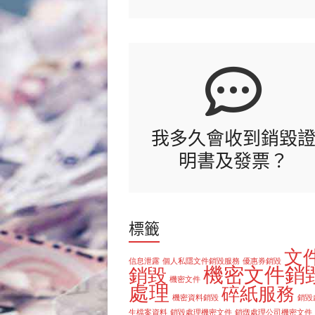
文
件
銷
毀|
檔
案
銷
我多久會收到銷毀
毀|
碎
明書及發票？
紙
服
務
標籤
文
信息泄露
個人私隱文件銷毀服務
優惠券銷毀
機密文件銷
銷毀
機密文件
處理
碎紙服務
機密資料銷毀
銷毀
生檔案資料
銷毀處理機密文件
銷燬處理公司機密文件