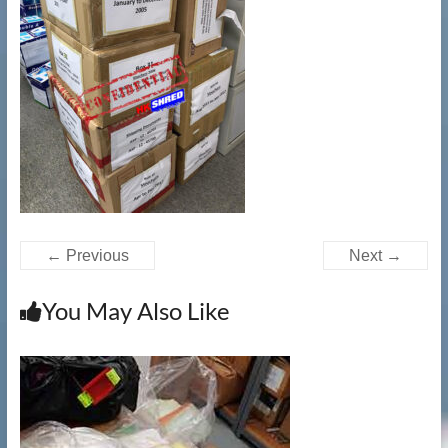
提
供
文
件
銷
毀|
檔
案
銷
毀|
碎
← Previous
Next →
紙
服
You May Also Like
務