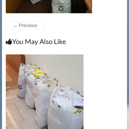
提
供
文
件
← Previous
銷
毀|
You May Also Like
檔
案
銷
毀|
碎
紙
服
務