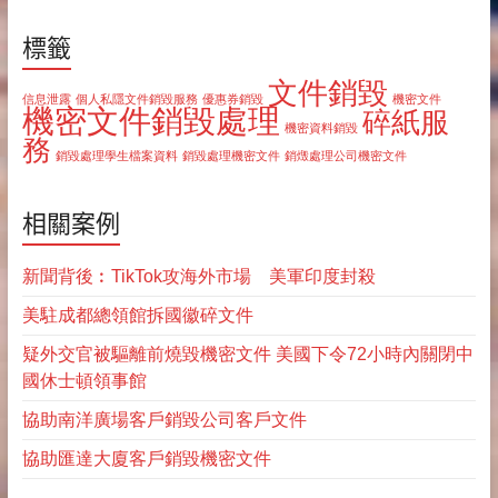
標籤
文件銷毀
信息泄露
個人私隱文件銷毀服務
優惠券銷毀
機密文件
機密文件銷毀處理
碎紙服
機密資料銷毀
務
銷毀處理學生檔案資料
銷毀處理機密文件
銷燬處理公司機密文件
相關案例
新聞背後︰TikTok攻海外市場 美軍印度封殺
美駐成都總領館拆國徽碎文件
疑外交官被驅離前燒毀機密文件 美國下令72小時內關閉中
國休士頓領事館
協助南洋廣場客戶銷毀公司客戶文件
協助匯達大廈客戶銷毀機密文件