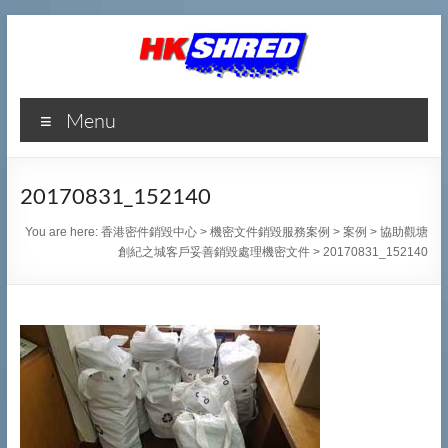
香
Menu
港
密
20170831_152140
件
You are here:
香港密件銷毀中心
>
機密文件銷毀服務案例
>
案例
>
協助觀塘
銷
創紀之城客戶妥善銷毀處理機密文件
>
20170831_152140
毀
中
心
專
業