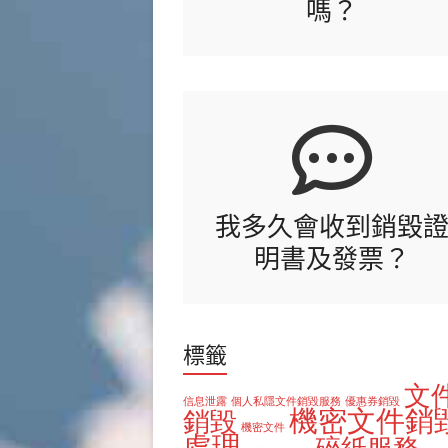
嗎？
文
件
銷
毀|
檔
案
銷
毀|
碎
我多久會收到銷毀
紙
明書及發票？
服
務
標籤
文
信息泄露
個人私隱文件銷毀服務
優惠券銷毀
機密文件銷
銷毀
機密文件
處理