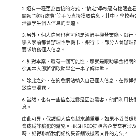
2. 還有一種更為直接的方式，“搞定”學校裏有權限查
關系”“塞好處費”等手段直接獲取信息。其中，學校
泄露學生個人信息的渠道。
3. 另外，個人信息也有可能是通過手機營業廳、銀
學入學前都會辦理也手機卡、銀行卡，部分人會辦理
要求填寫個人信息。
4. 針對本案，還有一個可能性，那就是跟助學金相
徐某本人即將領取助學金一事了解精準。
5. 除此之外，在釣魚網站輸入自己個人信息、在微博
致信息泄露。
6. 當然，也有一些信息泄露是因為黑客，他們利用
息。
由此可見，保護個人信息越來越重要，如果不妥善處
會成爲詐騙犯的幫兇。HKSHRED提醒各企業當有
時，記得聯絡我們諮詢妥善銷毀機密文件的方法。