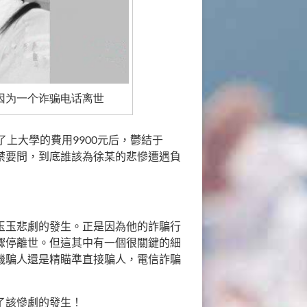
因为一个诈骗电话离世
上大學的費用9900元后，鬱結于
禁要問，到底誰該為徐某的悲慘遭遇負
玉玉悲劇的發生。正是因為他的詐騙行
驟停離世。但這其中有一個很關鍵的細
機騙人還是精瞄準直接騙人，電信詐騙
了該慘劇的發生！