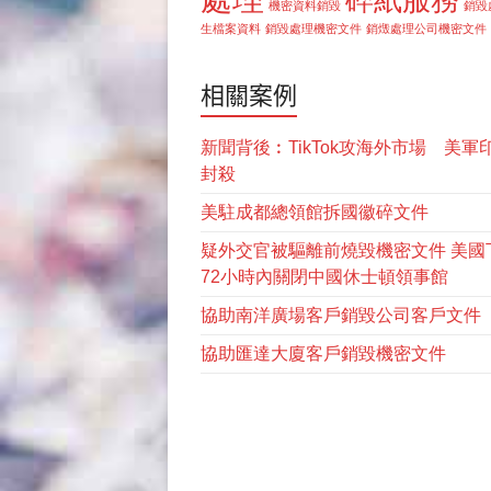
碎紙服務
機密資料銷毀
銷毀
生檔案資料
銷毀處理機密文件
銷燬處理公司機密文件
相關案例
新聞背後︰TikTok攻海外市場 美軍
封殺
美駐成都總領館拆國徽碎文件
疑外交官被驅離前燒毀機密文件 美國
72小時內關閉中國休士頓領事館
協助南洋廣場客戶銷毀公司客戶文件
協助匯達大廈客戶銷毀機密文件