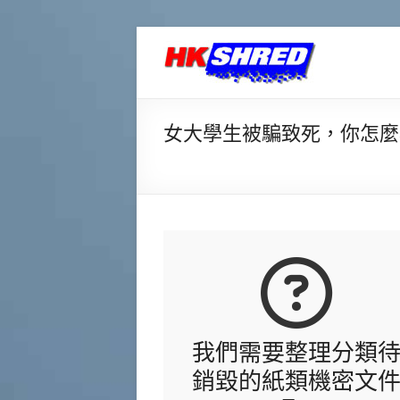
香
港
密
女大學生被騙致死，你怎麼
件
銷
毀
中
心
專
我們需要整理分類
業
銷毀的紙類機密文
提
供