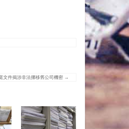
法庭文件揭涉非法挪移舊公司機密
→