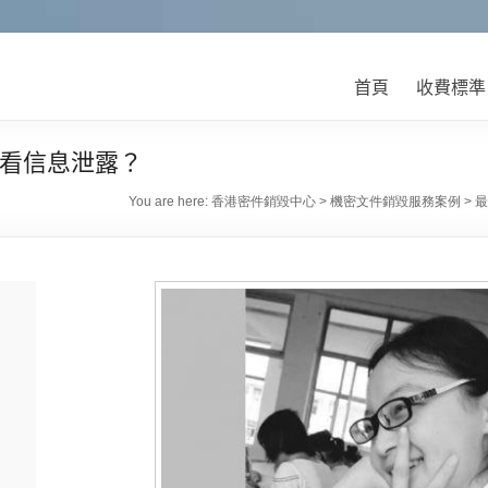
首頁
收費標準
看信息泄露？
You are here:
香港密件銷毀中心
>
機密文件銷毀服務案例
>
最
待
件