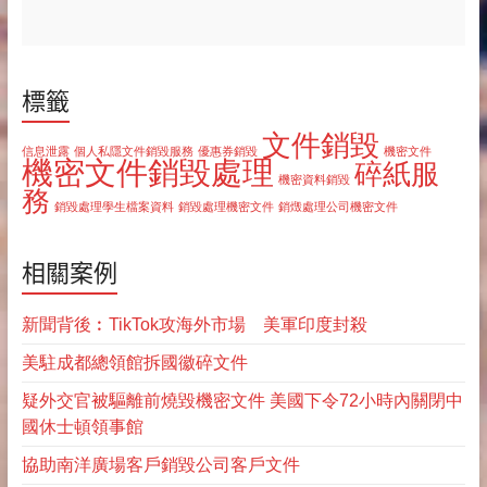
標籤
文件銷毀
信息泄露
個人私隱文件銷毀服務
優惠券銷毀
機密文件
機密文件銷毀處理
碎紙服
機密資料銷毀
務
銷毀處理學生檔案資料
銷毀處理機密文件
銷燬處理公司機密文件
相關案例
新聞背後︰TikTok攻海外市場 美軍印度封殺
美駐成都總領館拆國徽碎文件
疑外交官被驅離前燒毀機密文件 美國下令72小時內關閉中
國休士頓領事館
協助南洋廣場客戶銷毀公司客戶文件