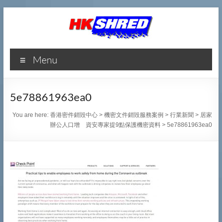
香
Menu
港
密
5e78861963ea0
件
You are here:
香港密件銷毀中心
>
機密文件銷毀服務案例
>
行業新聞
>
居家
銷
辦公人口增 資安專家提9點保護機密資料
>
5e78861963ea0
毀
中
心
專
業