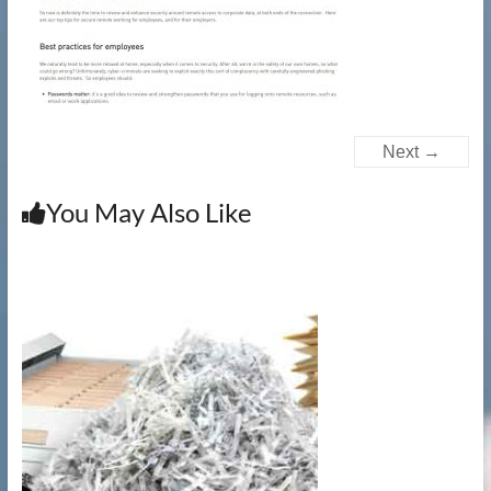
提
供
文
件
銷
毀|
Next →
檔
案
You May Also Like
銷
毀|
碎
紙
服
務