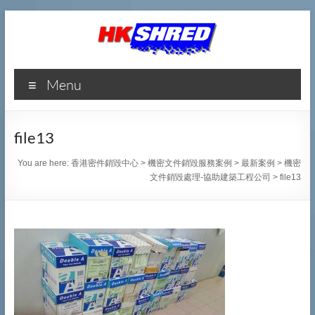
香
Menu
港
密
file13
件
You are here:
香港密件銷毀中心
>
機密文件銷毀服務案例
>
最新案例
>
機密
銷
文件銷毀處理-協助建築工程公司
>
file13
毀
中
心
專
業