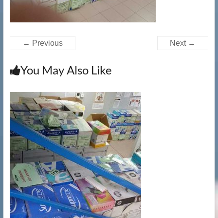
提
供
文
件
← Previous
Next →
銷
毀|
You May Also Like
檔
案
銷
毀|
碎
紙
服
務