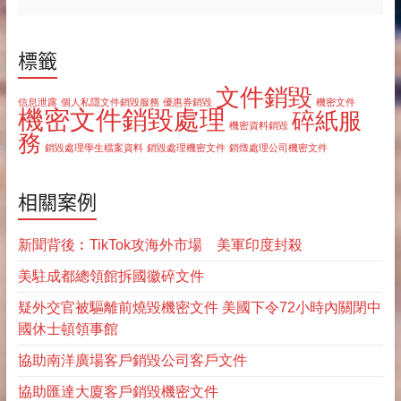
標籤
文件銷毀
信息泄露
個人私隱文件銷毀服務
優惠券銷毀
機密文件
機密文件銷毀處理
碎紙服
機密資料銷毀
務
銷毀處理學生檔案資料
銷毀處理機密文件
銷燬處理公司機密文件
相關案例
新聞背後︰TikTok攻海外市場 美軍印度封殺
美駐成都總領館拆國徽碎文件
疑外交官被驅離前燒毀機密文件 美國下令72小時內關閉中
國休士頓領事館
協助南洋廣場客戶銷毀公司客戶文件
協助匯達大廈客戶銷毀機密文件