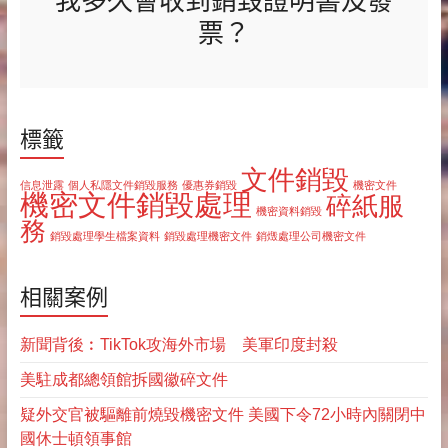
票？
標籤
文件銷毀
信息泄露
個人私隱文件銷毀服務
優惠券銷毀
機密文件
機密文件銷毀處理
碎紙服
機密資料銷毀
務
銷毀處理學生檔案資料
銷毀處理機密文件
銷燬處理公司機密文件
相關案例
新聞背後︰TikTok攻海外市場 美軍印度封殺
美駐成都總領館拆國徽碎文件
疑外交官被驅離前燒毀機密文件 美國下令72小時內關閉中
國休士頓領事館