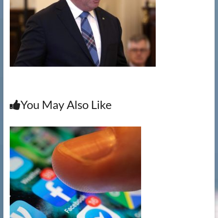
提
供
文
件
銷
毀|
檔
案
銷
You May Also Like
毀|
碎
紙
服
務