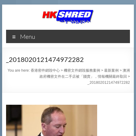
香
Menu
港
密
_2018020121474972282
件
You are here:
香港密件銷毀中心
>
機密文件銷毀服務案例
>
最新案例
>
澳洲
銷
政府機密文件在二手店被「賤賣」，情報機關最終取回
>
_2018020121474972282
毀
中
心
專
業