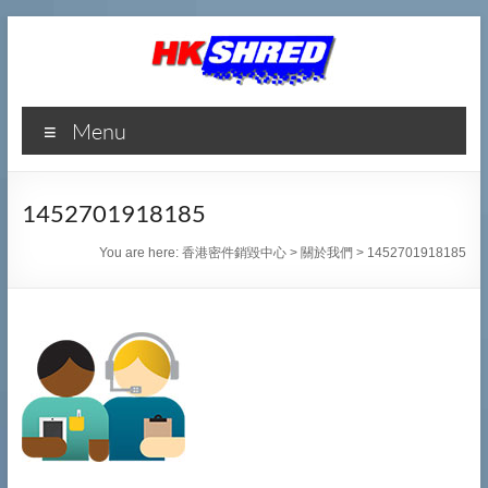
香
Menu
港
密
1452701918185
件
You are here:
香港密件銷毀中心
>
關於我們
>
1452701918185
銷
毀
中
心
專
業