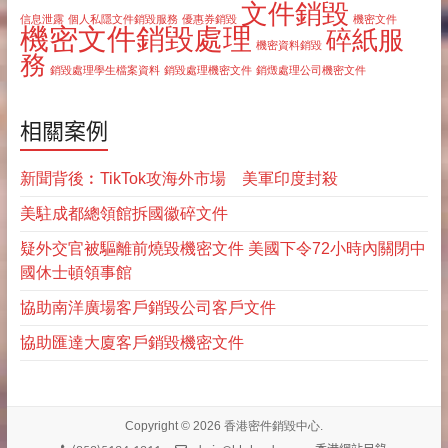
文件銷毀
信息泄露
個人私隱文件銷毀服務
優惠券銷毀
機密文件
機密文件銷毀處理
碎紙服
機密資料銷毀
務
銷毀處理學生檔案資料
銷毀處理機密文件
銷燬處理公司機密文件
相關案例
新聞背後︰TikTok攻海外市場 美軍印度封殺
美駐成都總領館拆國徽碎文件
疑外交官被驅離前燒毀機密文件 美國下令72小時內關閉中
國休士頓領事館
協助南洋廣場客戶銷毀公司客戶文件
協助匯達大廈客戶銷毀機密文件
Copyright © 2026
香港密件銷毀中心
.