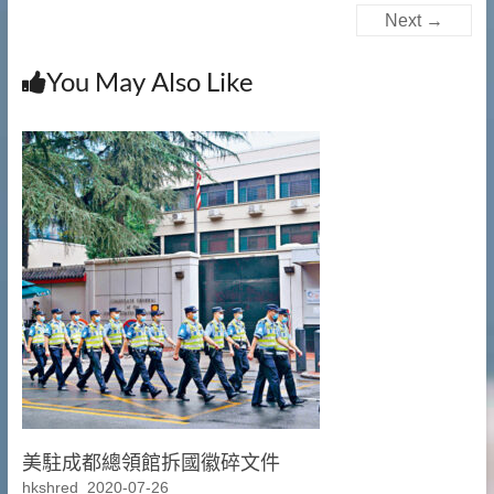
提
Next →
供
文
You May Also Like
件
銷
毀|
檔
案
銷
毀|
碎
紙
服
務
美駐成都總領館拆國徽碎文件
hkshred
2020-07-26