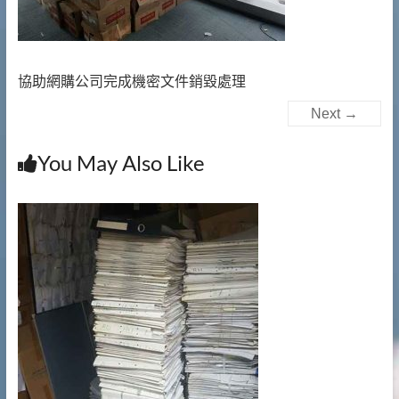
提
供
文
件
協助網購公司完成機密文件銷毀處理
銷
Next →
毀|
檔
案
You May Also Like
銷
毀|
碎
紙
服
務