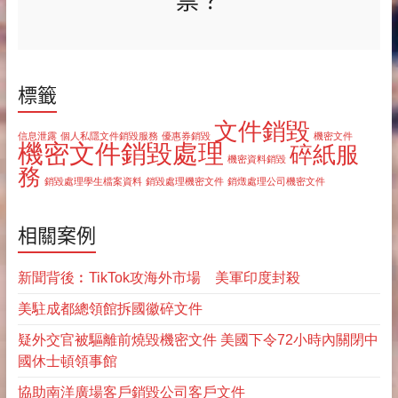
標籤
文件銷毀
信息泄露
個人私隱文件銷毀服務
優惠券銷毀
機密文件
機密文件銷毀處理
碎紙服
機密資料銷毀
務
銷毀處理學生檔案資料
銷毀處理機密文件
銷燬處理公司機密文件
相關案例
新聞背後︰TikTok攻海外市場 美軍印度封殺
美駐成都總領館拆國徽碎文件
疑外交官被驅離前燒毀機密文件 美國下令72小時內關閉中
國休士頓領事館
協助南洋廣場客戶銷毀公司客戶文件