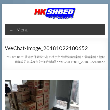
香
Menu
港
密
WeChat-Image_20181022180652
件
You are here:
香港密件銷毀中心
>
機密文件銷毀服務案例
>
最新案例
>
協助
銷
網購公司完成機密文件銷毀處理
>
WeChat-Image_20181022180652
毀
中
心
專
業