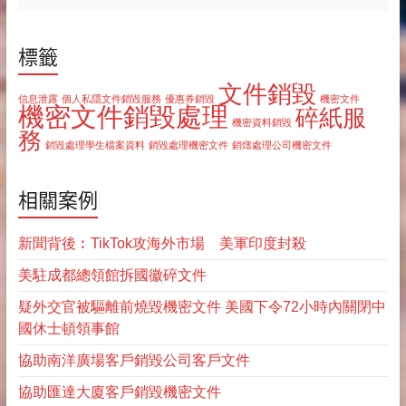
標籤
文件銷毀
信息泄露
個人私隱文件銷毀服務
優惠券銷毀
機密文件
機密文件銷毀處理
碎紙服
機密資料銷毀
務
銷毀處理學生檔案資料
銷毀處理機密文件
銷燬處理公司機密文件
相關案例
新聞背後︰TikTok攻海外市場 美軍印度封殺
美駐成都總領館拆國徽碎文件
疑外交官被驅離前燒毀機密文件 美國下令72小時內關閉中
國休士頓領事館
協助南洋廣場客戶銷毀公司客戶文件
協助匯達大廈客戶銷毀機密文件