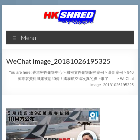
香
Menu
港
密
WeChat Image_20181026195325
件
You are here:
香港密件銷毀中心
>
機密文件銷毀服務案例
>
最新案例
>
940
銷
萬乘客資料泄露被罰40億！國泰航空這次真的攤上事了……
>
WeChat
Image_20181026195325
毀
中
心
專
業