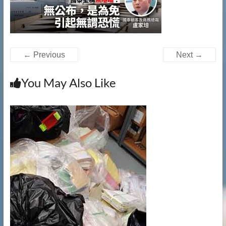
提
供
文
件
銷
← Previous
Next →
毀|
檔
You May Also Like
案
銷
毀|
碎
紙
服
務