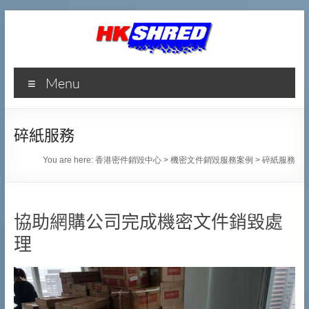
香
Menu
港
密
碎紙服務
件
You are here:
香港密件銷毀中心
>
機密文件銷毀服務案例
>
碎紙服務
銷
毀
協助網購公司完成機密文件銷毀處
中
理
心
專
業