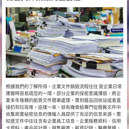
根據我們的了解所得，企業文件銷毀流程往往 是企業日常
運營時容易疏忽的一環。部分企業的保密意識薄弱，將企
業多年堆積的紙質文件簡單處理，賣到廢品回收站或者直
接扔到垃圾堆。這樣一來，就有機會給專門從廢舊文件中
收集商業祕密信息的情報人員提供了充足的信息來源。需
知道文件中往往含有企業員工信息、企業賬務資料、信用
卡資料、產品設計圖、銷售報表、薪資記錄、醫療單據、