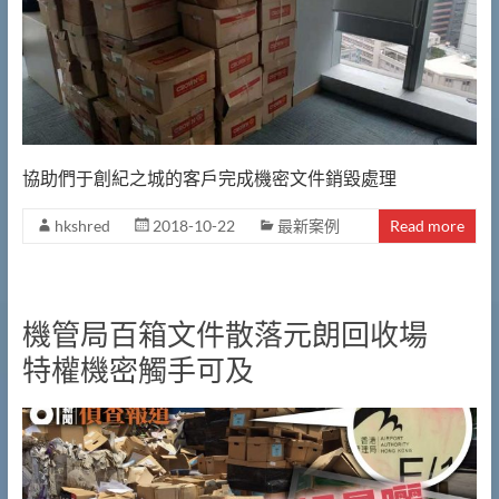
提
供
文
件
銷
毀|
檔
協助們于創紀之城的客戶完成機密文件銷毀處理
案
銷
hkshred
2018-10-22
最新案例
Read more
毀|
碎
紙
機管局百箱文件散落元朗回收場
服
務
特權機密觸手可及